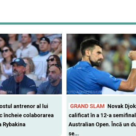
stul antrenor al lui
GRAND SLAM
Novak Djok
c încheie colaborarea
calificat în a 12-a semifinal
a Rybakina
Australian Open. Încă un d
se...