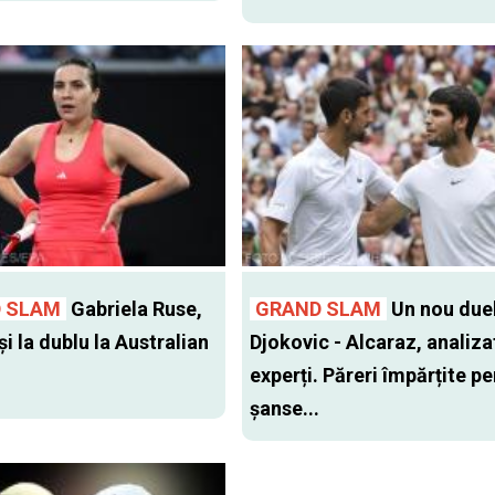
 SLAM
Gabriela Ruse,
GRAND SLAM
Un nou due
şi la dublu la Australian
Djokovic - Alcaraz, analiza
experți. Păreri împărțite p
șanse...