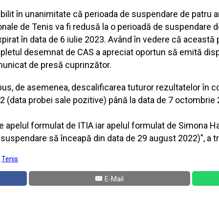
lit în unanimitate că perioada de suspendare de patru a
onale de Tenis va fi redusă la o perioadă de suspendare d
irat în data de 6 iulie 2023. Având în vedere că această p
pletul desemnat de CAS a apreciat oportun să emită dispoz
municat de presă cuprinzător.
, de asemenea, descalificarea tuturor rezultatelor în co
(data probei sale pozitive) până la data de 7 octombrie 
nge apelul formulat de ITIA iar apelul formulat de Simona H
e suspendare să înceapă din data de 29 august 2022)", a 
:
Tenis
E-Mail