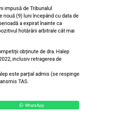
ni impusă de Tribunalul
e nouă (9) luni începând cu data de
erioadă a expirat înainte ca
itivul hotărârii arbitrale cât mai
mpetiții obținute de dra. Halep
2022, inclusiv retragerea de
alep este parțial admis (se respinge
transmis TAS.
WhatsApp