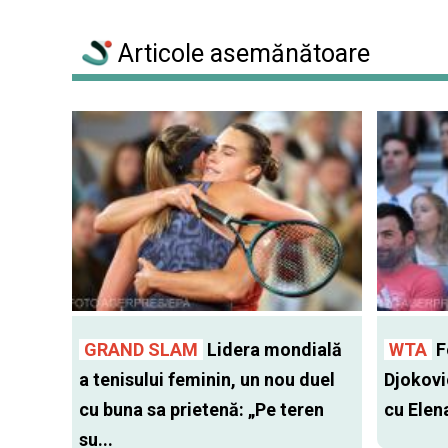
Articole asemănătoare
GRAND SLAM
Lidera mondială
WTA
Fo
a tenisului feminin, un nou duel
Djokovi
cu buna sa prietenă: „Pe teren
cu Elen
su...