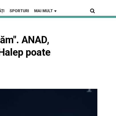
ȚI
SPORTURI
MAI MULT
▼
răm". ANAD,
 Halep poate