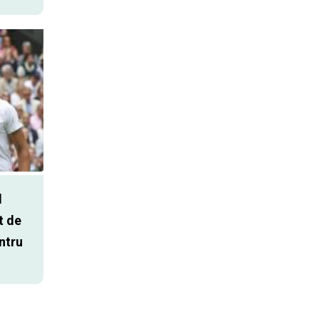
l
t de
entru