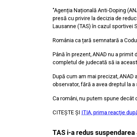
"Agenția Națională Anti-Doping (ANA
presă cu privire la decizia de reduce
Lausanne (TAS) în cazul sportivei 
România ca țară semnatară a Codului
Până în prezent, ANAD nu a primit 
completul de judecată să ia această
După cum am mai precizat, ANAD a pa
observator, fără a avea dreptul la a 
Ca români, nu putem spune decât că
CITEŞTE ŞI
ITIA, prima reacţie dup
TAS i-a redus suspendarea