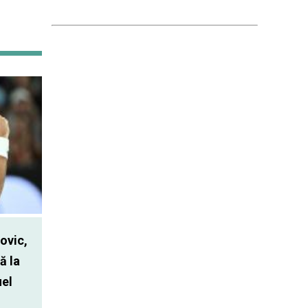
ovic,
ă la
uel