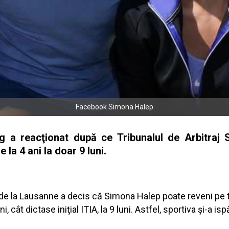
Facebook Simona Halep
g a reacţionat după ce Tribunalul de Arbitraj S
la 4 ani la doar 9 luni.
iv de la Lausanne a decis că Simona Halep poate reveni pe 
 cât dictase iniţial ITIA, la 9 luni. Astfel, sportiva şi-a i