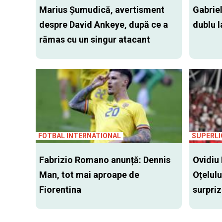
Marius Şumudică, avertisment
Gabriel
despre David Ankeye, după ce a
dublu l
rămas cu un singur atacant
FOTBAL INTERNATIONAL
SUPERLI
Fabrizio Romano anunță: Dennis
Ovidiu 
Man, tot mai aproape de
Oțelulu
Fiorentina
surpri