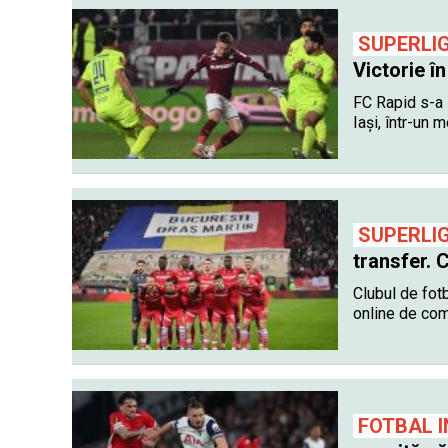
SUPERLI
Victorie în
FC Rapid s-a 
Iași, într-un 
SUPERLI
transfer. C
Clubul de fotb
online de com
FOTBAL 