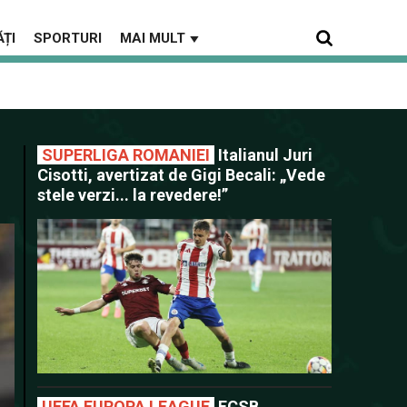
ȚI
SPORTURI
MAI MULT
▼
SUPERLIGA ROMANIEI
Italianul Juri
Cisotti, avertizat de Gigi Becali: „Vede
stele verzi... la revedere!”
UEFA EUROPA LEAGUE
FCSB