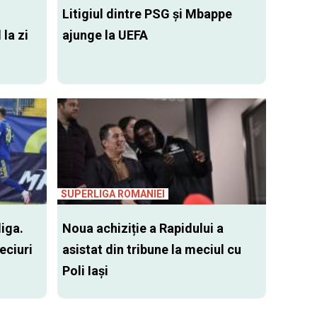
Litigiul dintre PSG şi Mbappe
 la zi
ajunge la UEFA
SUPERLIGA ROMANIEI
iga.
Noua achiziție a Rapidului a
eciuri
asistat din tribune la meciul cu
Poli Iași