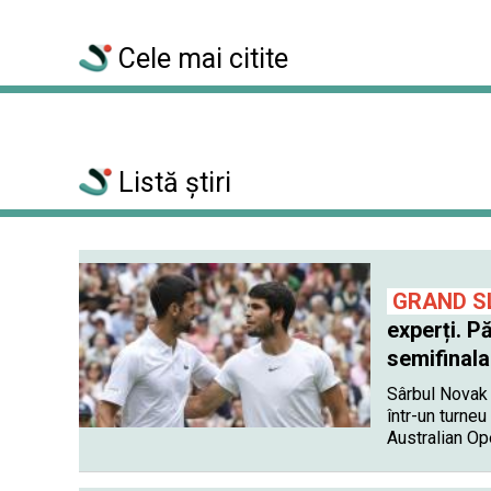
Cele mai citite
Listă știri
GRAND S
experți. P
semifinal
Sârbul Novak 
într-un turneu 
Australian Ope