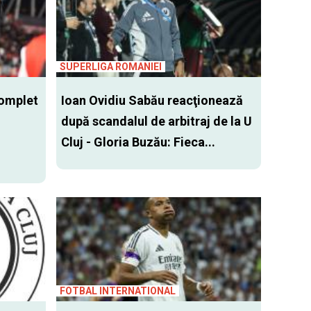
SUPERLIGA ROMANIEI
complet
Ioan Ovidiu Sabău reacţionează
după scandalul de arbitraj de la U
Cluj - Gloria Buzău: Fieca...
FOTBAL INTERNATIONAL