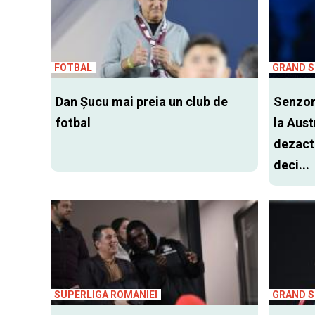
FOTBAL
GRAND 
Dan Şucu mai preia un club de
Senzori
fotbal
la Aust
dezacti
deci...
SUPERLIGA ROMANIEI
GRAND 