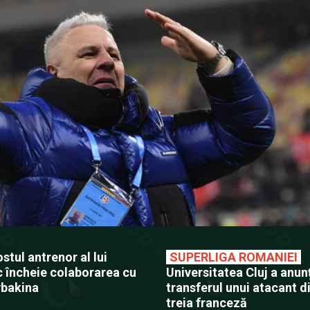
stul antrenor al lui
SUPERLIGA ROMANIEI
c încheie colaborarea cu
Universitatea Cluj a anun
ybakina
transferul unui atacant di
treia franceză