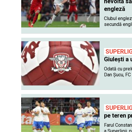
nevoită să
engleză
Clubul englez
secundă engl
SUPERLI
Giulești a
Odată cu prelu
Dan Șucu, FC 
SUPERLI
pe teren p
Farul Constanț
a Superligii, 