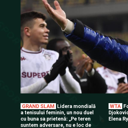
GRAND SLAM
Lidera mondială
WTA
Fo
a tenisului feminin, un nou duel
Djokovi
cu buna sa prietenă: „Pe teren
Elena R
suntem adversare, nu e loc de