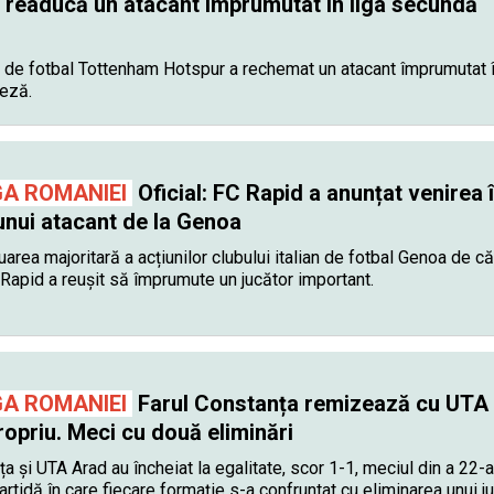
 readucă un atacant împrumutat în liga secundă
 de fotbal Tottenham Hotspur a rechemat un atacant împrumutat î
eză.
GA ROMANIEI
Oficial: FC Rapid a anunțat venirea 
 unui atacant de la Genoa
area majoritară a acțiunilor clubului italian de fotbal Genoa de că
Rapid a reușit să împrumute un jucător important.
GA ROMANIEI
Farul Constanța remizează cu UTA
ropriu. Meci cu două eliminări
a și UTA Arad au încheiat la egalitate, scor 1-1, meciul din a 22-
partidă în care fiecare formație s-a confruntat cu eliminarea unui j