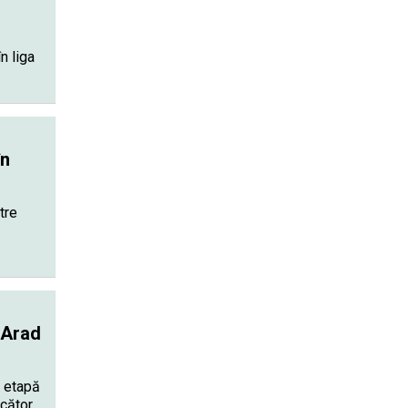
n liga
în
tre
 Arad
a etapă
ucător