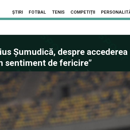
ȘTIRI
FOTBAL
TENIS
COMPETIȚII
PERSONALITĂ
us Șumudică, despre accederea
un sentiment de fericire”