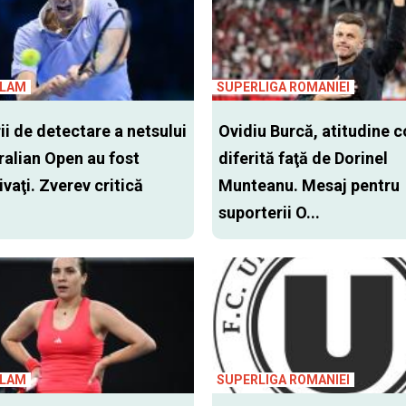
SLAM
SUPERLIGA ROMANIEI
i de detectare a netsului
Ovidiu Burcă, atitudine 
ralian Open au fost
diferită faţă de Dorinel
vaţi. Zverev critică
Munteanu. Mesaj pentru
suporterii O...
SLAM
SUPERLIGA ROMANIEI