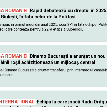
GA ROMANIEI
Rapid debutează cu dreptul în 2025
 Giulești, în fața celor de la Poli Iași
impus în primul meci din anul 2025, scor 2-1 în fața echipei Poli
meci care contează pentru a 22-a etapă a Superligii.
GA ROMANIEI
Dinamo București a anunțat un nou
âinii roșii achiziționează un mijlocaș central
al Dinamo București a anunțat transferul prin intermediul canalel
unicare.
INTERNATIONAL
Echipa la care joacă Radu Drăgu