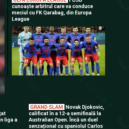
cunoaște arbitrul care va conduce
meciul cu FK Qarabag, din Europa
League
GRAND SLAM
Novak Djokovic,
țat
calificat în a 12-a semifinală la
n liga a
Australian Open. Încă un duel
senzațional cu spaniolul Carlos