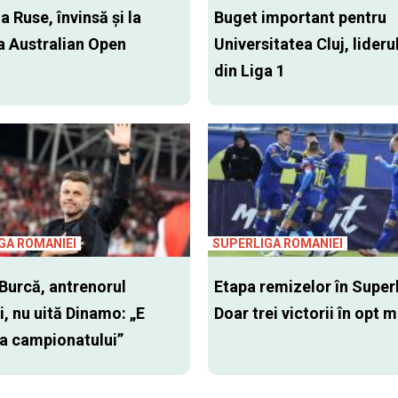
a Ruse, învinsă şi la
Buget important pentru
a Australian Open
Universitatea Cluj, liderul
din Liga 1
GA ROMANIEI
SUPERLIGA ROMANIEI
Burcă, antrenorul
Etapa remizelor în Superl
i, nu uită Dinamo: „E
Doar trei victorii în opt m
za campionatului”