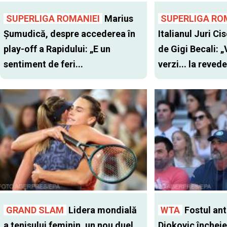
SUPERLIGA ROMANIEI
Marius
SUPERLIGA RO
Șumudică, despre accederea în
Italianul Juri Cis
play-off a Rapidului: „E un
de Gigi Becali: 
sentiment de feri...
verzi... la revede
GRAND SLAM
Lidera mondială
WTA
Fostul antr
a tenisului feminin, un nou duel
Djokovic închei