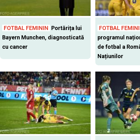
FOTBAL FEMININ
Portărița lui
FOTBAL FEMIN
Bayern Munchen, diagnosticată
programul națio
cu cancer
de fotbal a Româ
Națiunilor