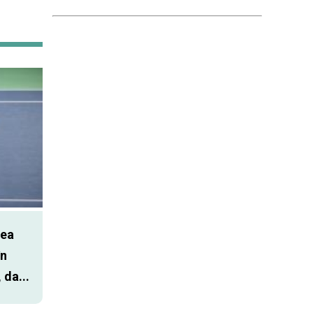
cea
în
 da...