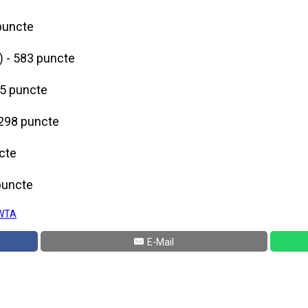
puncte
) - 583 puncte
55 puncte
 298 puncte
ncte
puncte
WTA
E-Mail