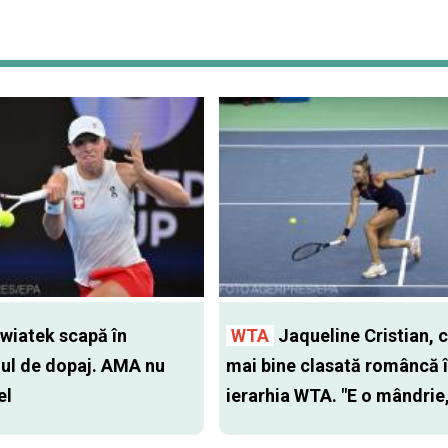
wiatek scapă în
WTA
Jaqueline Cristian, 
ul de dopaj. AMA nu
mai bine clasată româncă 
el
ierarhia WTA. "E o mândrie,