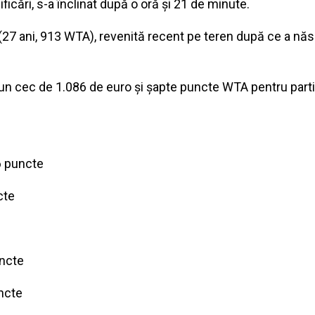
ificări, s-a înclinat după o oră și 21 de minute.
7 ani, 913 WTA), revenită recent pe teren după ce a născut
 un cec de 1.086 de euro și șapte puncte WTA pentru parti
6 puncte
cte
uncte
ncte