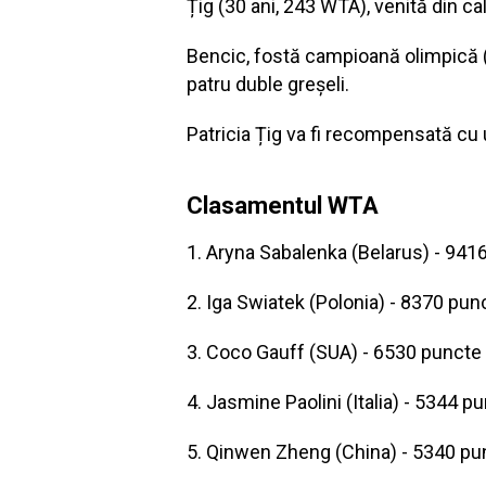
Țig (30 ani, 243 WTA), venită din cal
Bencic, fostă campioană olimpică (2
patru duble greșeli.
Patricia Țig va fi recompensată cu
Clasamentul WTA
1. Aryna Sabalenka (Belarus) - 941
2. Iga Swiatek (Polonia) - 8370 pun
3. Coco Gauff (SUA) - 6530 puncte
4. Jasmine Paolini (Italia) - 5344 p
5. Qinwen Zheng (China) - 5340 pu