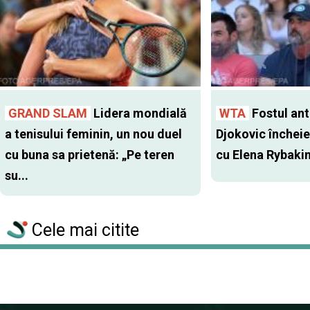
GRAND SLAM
Lidera mondială
WTA
Fostul antr
a tenisului feminin, un nou duel
Djokovic închei
cu buna sa prietenă: „Pe teren
cu Elena Rybaki
su...
Cele mai citite