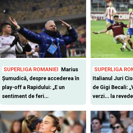
SUPERLIGA ROMANIEI
Marius
SUPERLIGA RO
Șumudică, despre accederea în
Italianul Juri Cis
play-off a Rapidului: „E un
de Gigi Becali: 
sentiment de feri...
verzi... la revede