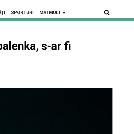
ȚI
SPORTURI
MAI MULT
▼
alenka, s-ar fi