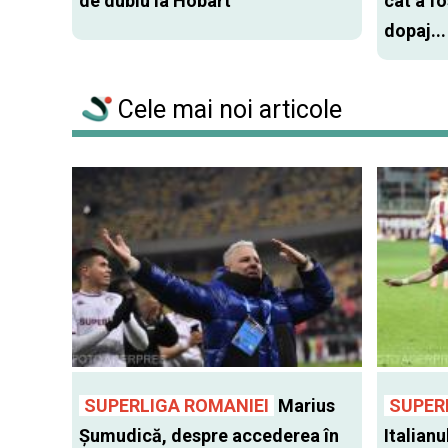
de dublu la Hobart
cât a f
dopaj...
Cele mai noi articole
SUPERLIGA ROMANIEI
Marius
SUPER
Șumudică, despre accederea în
Italianu