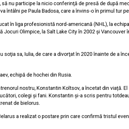
a, să nu participe la nicio conferinţă de presă de după mec
o va întâlni pe Paula Badosa, care a învins-o în primul tu
 jucat în liga profesionistă nord-americană (NHL), la echi
ă Jocuri Olimpice, la Salt Lake City în 2002 şi Vancouver în
u soţia sa, Iulia, de care a divorţat în 2020 înainte de a în
ulaev, echipă de hochei din Rusia.
enorul nostru, Konstantin Koltsov, a încetat din viață. El
jucători, colegi și fani. Konstantin și-a scris pentru totde
trenat de bielorus.
elarus a realizat o postare prin care confirmă tristul ev