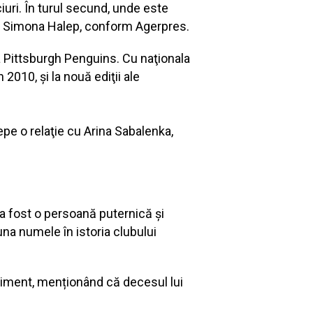
iuri. În turul secund, unde este
r pe Simona Halep, conform Agerpres.
pa Pittsburgh Penguins. Cu naţionala
 2010, şi la nouă ediţii ale
cepe o relaţie cu Arina Sabalenka,
 a fost o persoană puternică și
auna numele în istoria clubului
eniment, menționând că decesul lui