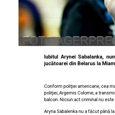
Iubitul Arynei Sabalanka, nu
jucătoarei din Belarus la Mia
Conform poliţiei americane, cea mai
poliţiei, Argemis Colome, a transmis
balcon. Niciun act criminal nu est
Aryna Sabalenka nu a făcut până la 