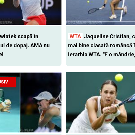
wiatek scapă în
WTA
Jaqueline Cristian, 
ul de dopaj. AMA nu
mai bine clasată româncă 
el
ierarhia WTA. "E o mândrie,
SIV