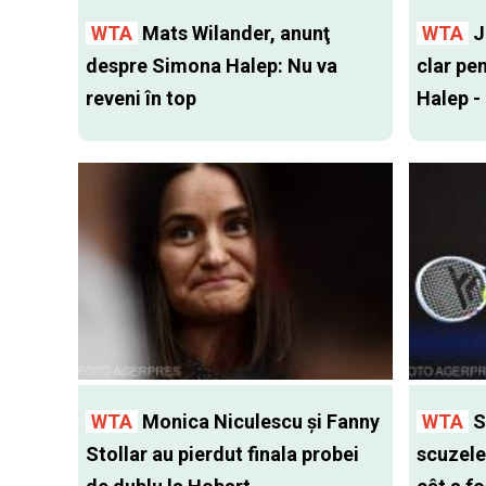
WTA
Mats Wilander, anunţ
WTA
J
despre Simona Halep: Nu va
clar pe
reveni în top
Halep -
WTA
Monica Niculescu și Fanny
WTA
S
Stollar au pierdut finala probei
scuzele