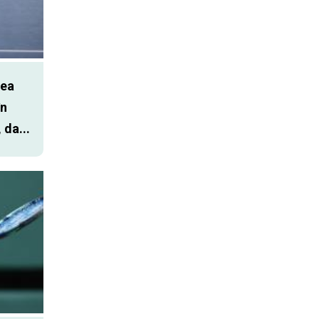
cea
în
 da...