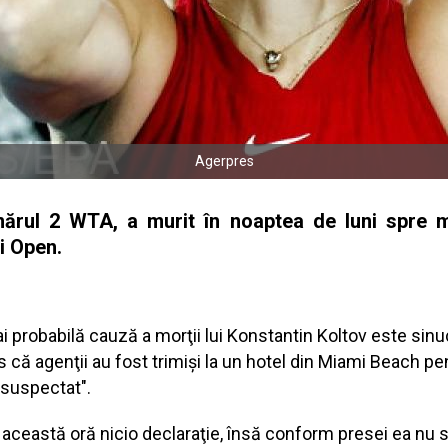
Agerpres
mărul 2 WTA, a murit în noaptea de luni spre ma
mi Open.
 probabilă cauză a morţii lui Konstantin Koltov este sinu
 că agenţii au fost trimişi la un hotel din Miami Beach pe
e suspectat".
această oră nicio declaraţie, însă conform presei ea nu 