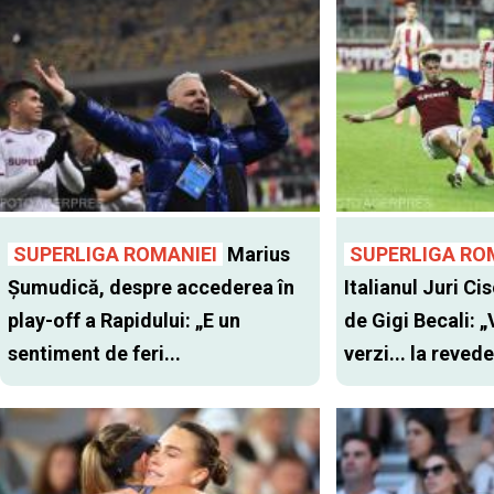
SUPERLIGA ROMANIEI
Marius
SUPERLIGA RO
Șumudică, despre accederea în
Italianul Juri Cis
play-off a Rapidului: „E un
de Gigi Becali: 
sentiment de feri...
verzi... la revede