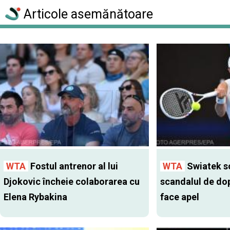
Articole asemănătoare
WTA
Fostul antrenor al lui
WTA
Swiatek s
Djokovic încheie colaborarea cu
scandalul de do
Elena Rybakina
face apel