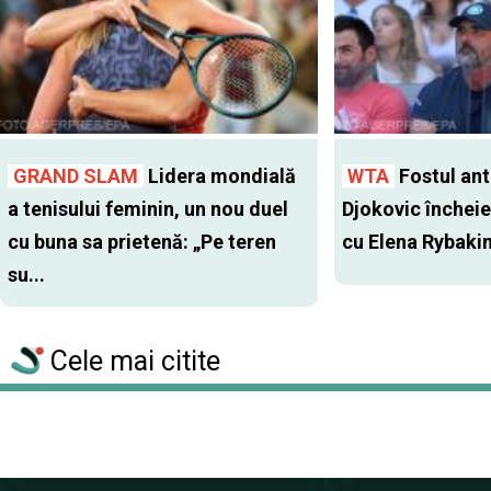
GRAND SLAM
Lidera mondială
WTA
Fostul antr
a tenisului feminin, un nou duel
Djokovic închei
cu buna sa prietenă: „Pe teren
cu Elena Rybaki
su...
Cele mai citite