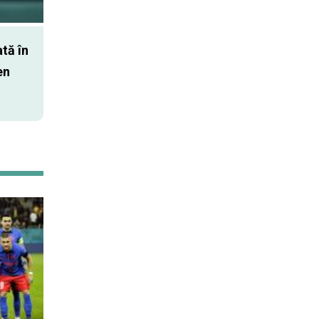
tă în
en