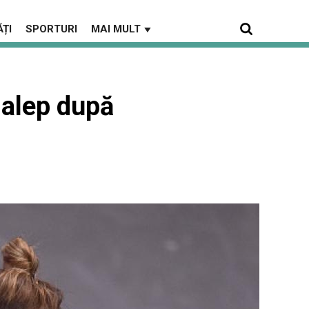
ȚI
SPORTURI
MAI MULT
▼
Halep după