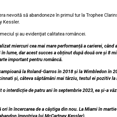
ra nevoită să abandoneze în primul tur la Trophee Clarins 
y Kessler.
 meciul şi au evidenţiat calitatea româncei.
alizat miercuri cea mai mare performanță a carierei, când 
4 în lume, dar acest succes a obținut după două ore și 8 m
oarte important pentru româncă.
campioană la Roland-Garros în 2018 și la Wimbledon în 20
nnati și, câteva săptămâni mai târziu, testul ei pozitiv la 
 o interdicție de patru ani în septembrie 2023, ea și-a vă
ori în încercarea de a câștiga din nou. La Miami în martie
2 abandon împotriva lui McCartney Kessler).