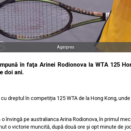
Agerpres
impună în faţa Arinei Rodionova la WTA 125 Hong
e doi ani.
 cu dreptul în competiția 125 WTA de la Hong Kong, unde 
ă o învingă pe australianca Arina Rodionova, în primul mec
inut o victorie muncită, după două ore și opt minute de j