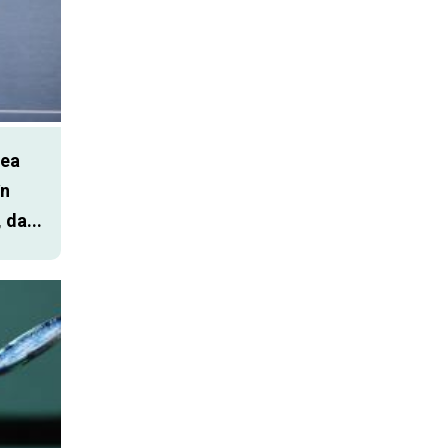
cea
în
 da...