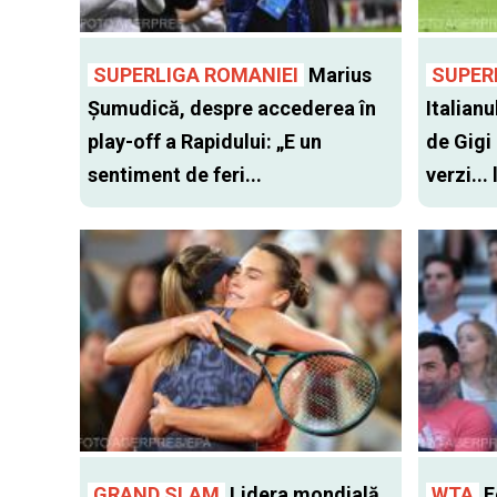
SUPERLIGA ROMANIEI
Marius
SUPER
Șumudică, despre accederea în
Italianu
play-off a Rapidului: „E un
de Gigi
sentiment de feri...
verzi...
GRAND SLAM
Lidera mondială
WTA
Fo