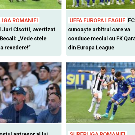
LIGA ROMANIEI
UEFA EUROPA LEAGUE
FC
l Juri Cisotti, avertizat
cunoaște arbitrul care va
 Becali: „Vede stele
conduce meciul cu FK Qar
 la revedere!”
din Europa League
stul antrenor al lui
SUPERLIGA ROMANIEI