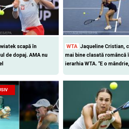
wiatek scapă în
WTA
Jaqueline Cristian, 
ul de dopaj. AMA nu
mai bine clasată româncă 
el
ierarhia WTA. "E o mândrie,
SIV