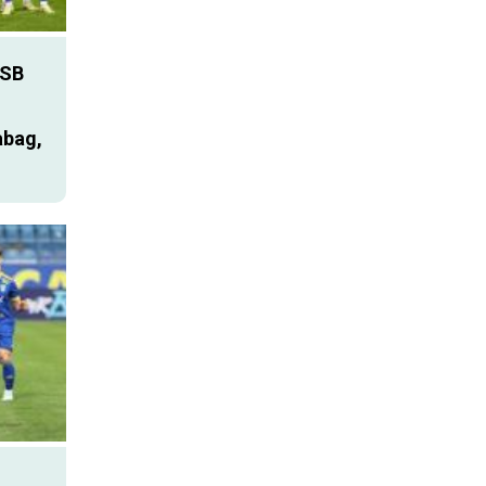
SB
abag,