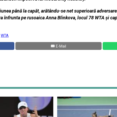
iunea până la capăt, arătându-se net superioară adversarei 
 va înfrunta pe rusoaica Anna Blinkova, locul 78 WTA și cap 
:
WTA
E-Mail