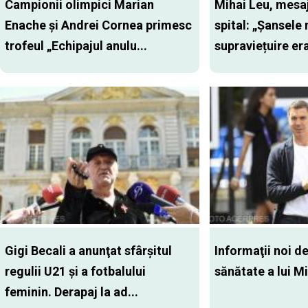
Campionii olimpici Marian
Mihai Leu, mesaj
Enache și Andrei Cornea primesc
spital: „Șansele
trofeul „Echipajul anulu...
supraviețuire er
Gigi Becali a anunţat sfârşitul
Informaţii noi d
regulii U21 şi a fotbalului
sănătate a lui M
feminin. Derapaj la ad...