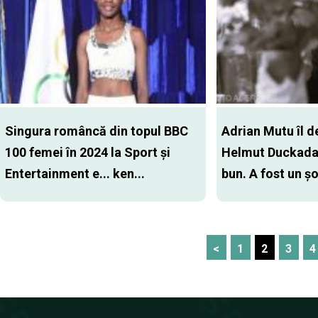
Singura româncă din topul BBC
Adrian Mutu îl d
100 femei în 2024 la Sport și
Helmut Duckada
Entertainment e... ken...
bun. A fost un șo
<
1
2
3
4