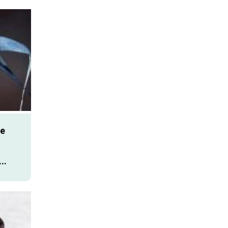
de
..