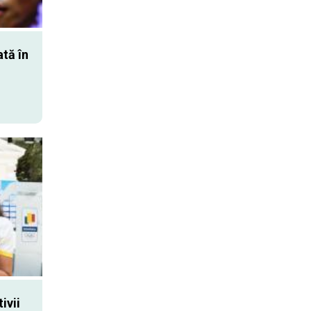
tă în
,
ivii