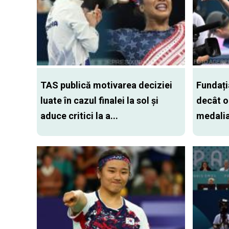
TAS publică motivarea deciziei
Fundați
luate în cazul finalei la sol și
decât o
aduce critici la a...
medaliaț