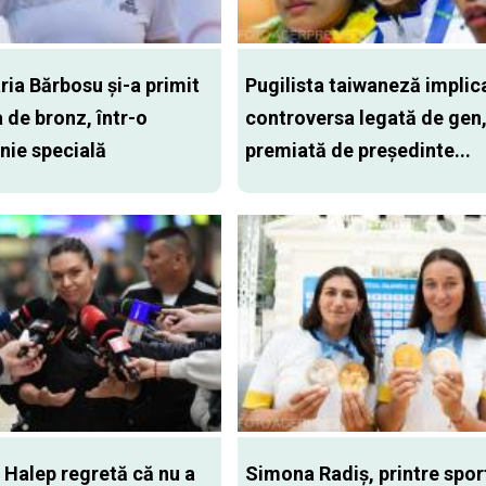
ia Bărbosu și-a primit
Pugilista taiwaneză implica
 de bronz, într-o
controversa legată de gen
ie specială
premiată de președinte...
Halep regretă că nu a
Simona Radiș, printre sport