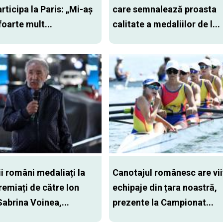
rticipa la Paris: „Mi-aș
care semnalează proasta
 foarte mult...
calitate a medaliilor de l...
ii români medaliați la
Canotajul românesc are vii
remiați de către Ion
echipaje din țara noastră,
Sabrina Voinea,...
prezente la Campionat...