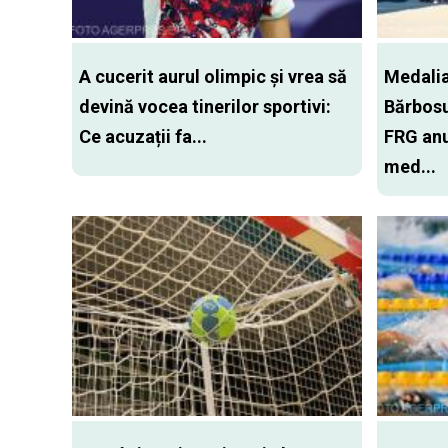
A cucerit aurul olimpic și vrea să
Medalia
devină vocea tinerilor sportivi:
Bărbosu
Ce acuzații fa...
FRG anu
med...