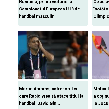
România, prima victorie la
Ce au a
Campionatul European U18 de
înotător
handbal masculin
Olimpic
Martin Ambros, antrenorul cu
Motivul
care Rapid vrea să atace titlul la
a obțin
handbal. David Gin...
la Jocur