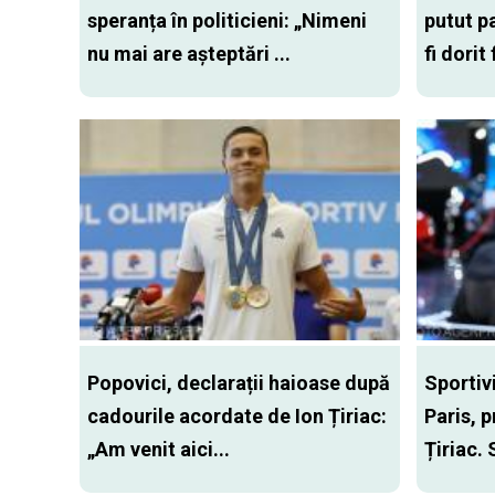
speranța în politicieni: „Nimeni
putut pa
nu mai are aşteptări ...
fi dorit
Popovici, declarații haioase după
Sportiv
cadourile acordate de Ion Țiriac:
Paris, p
„Am venit aici...
Țiriac. 