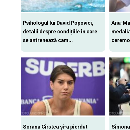
Psihologul lui David Popovici,
Ana-Mar
detalii despre condițiile în care
medalia
se antrenează cam...
ceremon
Sorana Cîrstea și-a pierdut
Simona 