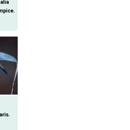
alia
impice.
aris.