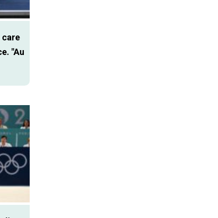
r care
ce. "Au