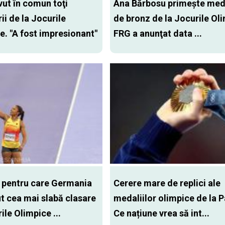
vut în comun toţi
Ana Bărbosu primeşte med
ii de la Jocurile
de bronz de la Jocurile Ol
e. "A fost impresionant"
FRG a anunţat data ...
 pentru care Germania
Cerere mare de replici ale
ut cea mai slabă clasare
medaliilor olimpice de la P
ile Olimpice ...
Ce națiune vrea să int...