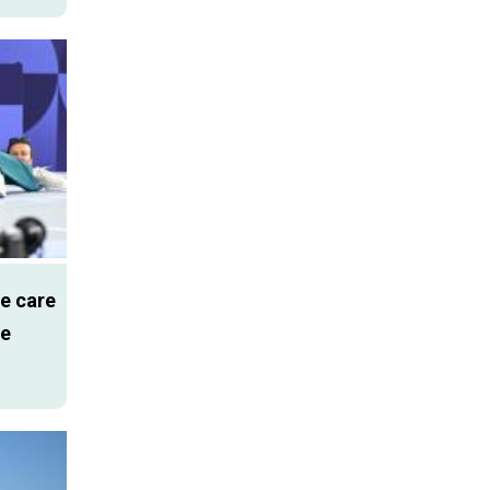
e care
pe