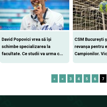
David Popovici vrea să își
CSM Bucureşti şi
schimbe specializarea la
revanşa pentru e
facultate. Ce studii va urma c...
Campionilor. Vict
«
<
3
4
5
6
7