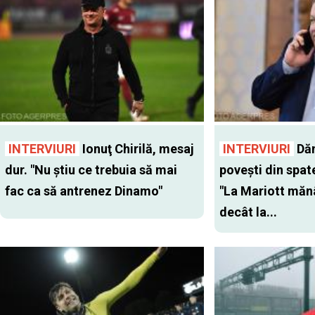
INTERVIURI
Ionuţ Chirilă, mesaj
INTERVIURI
Dăn
dur. "Nu ştiu ce trebuia să mai
poveşti din spate
fac ca să antrenez Dinamo"
"La Mariott mănâ
decât la...