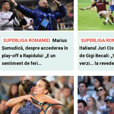
SUPERLIGA ROMANIEI
Marius
SUPERLIGA RO
Șumudică, despre accederea în
Italianul Juri Cis
play-off a Rapidului: „E un
de Gigi Becali: 
sentiment de feri...
verzi... la revede