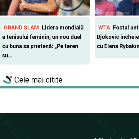
GRAND SLAM
Lidera mondială
WTA
Fostul antr
a tenisului feminin, un nou duel
Djokovic închei
cu buna sa prietenă: „Pe teren
cu Elena Rybaki
su...
Cele mai citite